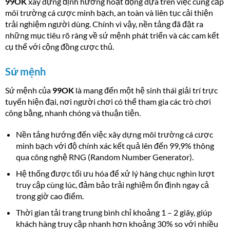
99OK
xây dựng định hướng hoạt động dựa trên việc cung cấp
môi trường cá cược minh bạch, an toàn và liên tục cải thiện
trải nghiệm người dùng. Chính vì vậy, nền tảng đã đặt ra
những mục tiêu rõ ràng về sứ mệnh phát triển và các cam kết
cụ thể với cộng đồng cược thủ.
Sứ mệnh
Sứ mệnh của
99OK
là mang đến một hệ sinh thái giải trí trực
tuyến hiện đại, nơi người chơi có thể tham gia các trò chơi
công bằng, nhanh chóng và thuận tiện.
Nền tảng hướng đến việc xây dựng môi trường cá cược
minh bạch với độ chính xác kết quả lên đến 99,9% thông
qua công nghệ RNG (Random Number Generator).
Hệ thống được tối ưu hóa để xử lý hàng chục nghìn lượt
truy cập cùng lúc, đảm bảo trải nghiệm ổn định ngay cả
trong giờ cao điểm.
Thời gian tải trang trung bình chỉ khoảng 1 – 2 giây, giúp
khách hàng truy cập nhanh hơn khoảng 30% so với nhiều