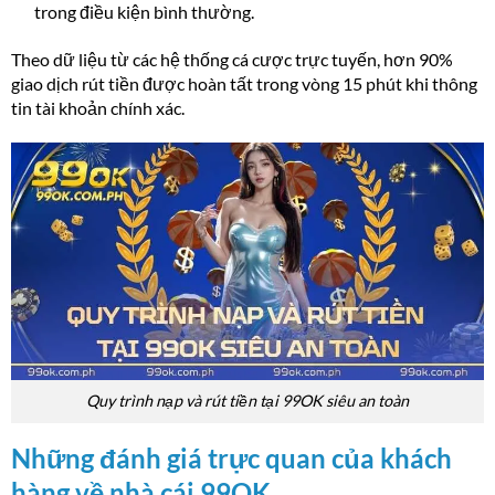
trong điều kiện bình thường.
Theo dữ liệu từ các hệ thống cá cược trực tuyến, hơn 90%
giao dịch rút tiền được hoàn tất trong vòng 15 phút khi thông
tin tài khoản chính xác.
Quy trình nạp và rút tiền tại 99OK siêu an toàn
Những đánh giá trực quan của khách
hàng về nhà cái 99OK