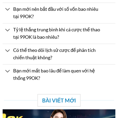
Bạn mới nên bắt đầu với số vốn bao nhiêu
tại 99OK?
Tỷ lệ thắng trung bình khi cá cược thể thao
tại 99OK là bao nhiêu?
Có thể theo dõi lịch sử cược để phân tích
chiến thuật không?
Bạn mới mất bao lâu để làm quen với hệ
thống 99OK?
BÀI VIẾT MỚI