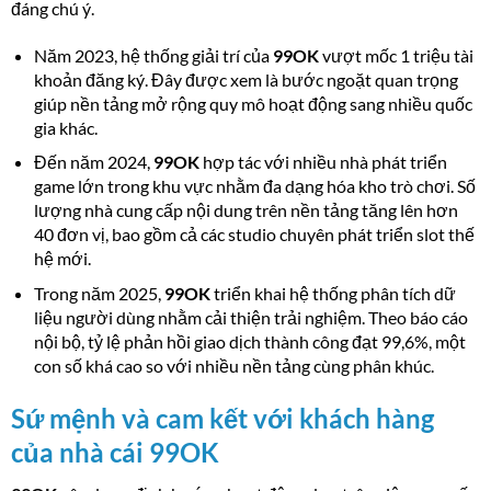
đáng chú ý.
Năm 2023, hệ thống giải trí của
99OK
vượt mốc 1 triệu tài
khoản đăng ký. Đây được xem là bước ngoặt quan trọng
giúp nền tảng mở rộng quy mô hoạt động sang nhiều quốc
gia khác.
Đến năm 2024,
99OK
hợp tác với nhiều nhà phát triển
game lớn trong khu vực nhằm đa dạng hóa kho trò chơi. Số
lượng nhà cung cấp nội dung trên nền tảng tăng lên hơn
40 đơn vị, bao gồm cả các studio chuyên phát triển slot thế
hệ mới.
Trong năm 2025,
99OK
triển khai hệ thống phân tích dữ
liệu người dùng nhằm cải thiện trải nghiệm. Theo báo cáo
nội bộ, tỷ lệ phản hồi giao dịch thành công đạt 99,6%, một
con số khá cao so với nhiều nền tảng cùng phân khúc.
Sứ mệnh và cam kết với khách hàng
của nhà cái 99OK