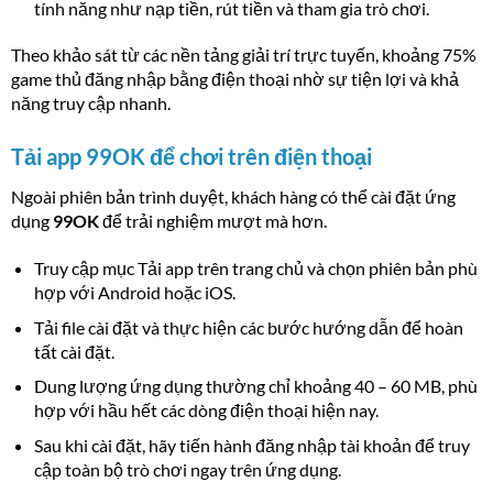
tính năng như nạp tiền, rút tiền và tham gia trò chơi.
Theo khảo sát từ các nền tảng giải trí trực tuyến, khoảng 75%
game thủ đăng nhập bằng điện thoại nhờ sự tiện lợi và khả
năng truy cập nhanh.
Tải app 99OK để chơi trên điện thoại
Ngoài phiên bản trình duyệt, khách hàng có thể cài đặt ứng
dụng
99OK
để trải nghiệm mượt mà hơn.
Truy cập mục Tải app trên trang chủ và chọn phiên bản phù
hợp với Android hoặc iOS.
Tải file cài đặt và thực hiện các bước hướng dẫn để hoàn
tất cài đặt.
Dung lượng ứng dụng thường chỉ khoảng 40 – 60 MB, phù
hợp với hầu hết các dòng điện thoại hiện nay.
Sau khi cài đặt, hãy tiến hành đăng nhập tài khoản để truy
cập toàn bộ trò chơi ngay trên ứng dụng.