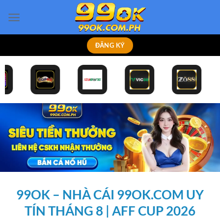
Bỏ
qua
nội
dung
ĐĂNG KÝ
99OK – NHÀ CÁI 99OK.COM UY
TÍN THÁNG 8 | AFF CUP 2026