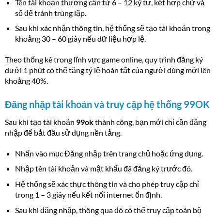
Tên tài khoản thường cần từ 6 – 12 ký tự, kết hợp chữ và
số để tránh trùng lặp.
Sau khi xác nhận thông tin, hệ thống sẽ tạo tài khoản trong
khoảng 30 – 60 giây nếu dữ liệu hợp lệ.
Theo thống kê trong lĩnh vực game online, quy trình đăng ký
dưới 1 phút có thể tăng tỷ lệ hoàn tất của người dùng mới lên
khoảng 40%.
Đăng nhập tài khoản và truy cập hệ thống 99OK
Sau khi tạo tài khoản
99ok
thành công, bạn mới chỉ cần đăng
nhập để bắt đầu sử dụng nền tảng.
Nhấn vào mục Đăng nhập trên trang chủ hoặc ứng dụng.
Nhập tên tài khoản và mật khẩu đã đăng ký trước đó.
Hệ thống sẽ xác thực thông tin và cho phép truy cập chỉ
trong 1 – 3 giây nếu kết nối internet ổn định.
Sau khi đăng nhập, thông qua đó có thể truy cập toàn bộ