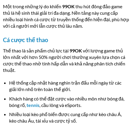
Một trong những lý do khiến
99OK
thu hút đông đảo game
thủ là hệ sinh thái giải trí đa dạng. Nền tảng này cung cấp
nhiều loại hình cá cược từ truyền thống đến hiện đại, phù hợp
với cả người mới lẫn cược thủ lâu năm.
Cá cược thể thao
Thể thao là sản phẩm chủ lực tại
99OK
với lượng game thủ
lớn nhất với hơn 50% người chơi thường xuyên lựa chọn cá
cược thể thao nhờ tính hấp dẫn và khả năng phân tích chiến
thuật.
Hệ thống cập nhật hàng nghìn trận đấu mỗi ngày từ các
giải lớn nhỏ trên toàn thế giới.
Khách hàng có thể đặt cược vào nhiều môn như bóng đá,
bóng rổ,
tennis
, cầu lông và eSports.
Nhiều loại kèo phổ biến được cung cấp như kèo châu Á,
kèo châu Âu, tài xỉu và cược tỷ số.