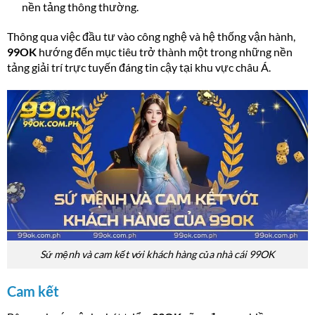
nền tảng thông thường.
Thông qua việc đầu tư vào công nghệ và hệ thống vận hành,
99OK
hướng đến mục tiêu trở thành một trong những nền
tảng giải trí trực tuyến đáng tin cậy tại khu vực châu Á.
Sứ mệnh và cam kết với khách hàng của nhà cái 99OK
Cam kết