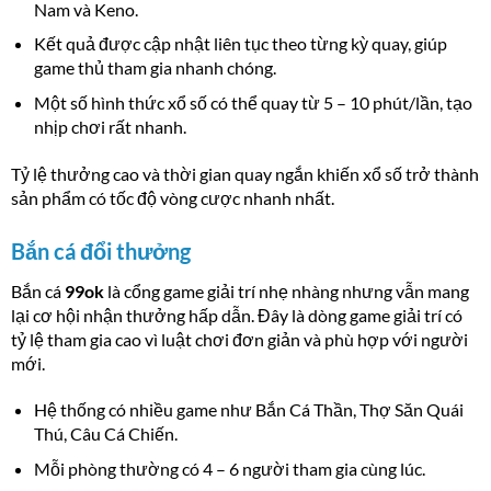
Nam và Keno.
Kết quả được cập nhật liên tục theo từng kỳ quay, giúp
game thủ tham gia nhanh chóng.
Một số hình thức xổ số có thể quay từ 5 – 10 phút/lần, tạo
nhịp chơi rất nhanh.
Tỷ lệ thưởng cao và thời gian quay ngắn khiến xổ số trở thành
sản phẩm có tốc độ vòng cược nhanh nhất.
Bắn cá đổi thưởng
Bắn cá
99ok
là cổng game giải trí nhẹ nhàng nhưng vẫn mang
lại cơ hội nhận thưởng hấp dẫn. Đây là dòng game giải trí có
tỷ lệ tham gia cao vì luật chơi đơn giản và phù hợp với người
mới.
Hệ thống có nhiều game như Bắn Cá Thần, Thợ Săn Quái
Thú, Câu Cá Chiến.
Mỗi phòng thường có 4 – 6 người tham gia cùng lúc.