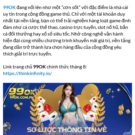
99OK
đang nổi lên như một “cơn sốt” với đặc điểm là nhà cái
uy tín trong cộng đồng game thủ. Chỉ với một tài khoản duy
nhất tại nền tảng, bạn có thể trải nghiệm hàng loạt game đình
đám như cá cược thể thao, casino trực tuyến, slot nổ hũ, bắn
cá đổi thưởng hay xổ số siêu tốc. Nhờ công nghệ vận hành
hiện đại cùng nhiều chương trình khuyến mãi giá trị, nền tảng
đang dần trở thành lựa chọn hàng đầu của cộng đồng yêu
thích giải trí trực tuyến.
Link trang chủ
99OK
chính thức tháng 8:
https://thinkinfinity.io/