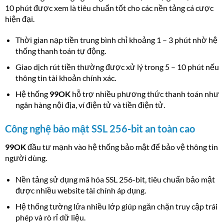
10 phút được xem là tiêu chuẩn tốt cho các nền tảng cá cược
hiện đại.
Thời gian nạp tiền trung bình chỉ khoảng 1 – 3 phút nhờ hệ
thống thanh toán tự động.
Giao dịch rút tiền thường được xử lý trong 5 – 10 phút nếu
thông tin tài khoản chính xác.
Hệ thống
99OK
hỗ trợ nhiều phương thức thanh toán như
ngân hàng nội địa, ví điện tử và tiền điện tử.
Công nghệ bảo mật SSL 256-bit an toàn cao
99OK
đầu tư mạnh vào hệ thống bảo mật để bảo vệ thông tin
người dùng.
Nền tảng sử dụng mã hóa SSL 256-bit, tiêu chuẩn bảo mật
được nhiều website tài chính áp dụng.
Hệ thống tường lửa nhiều lớp giúp ngăn chặn truy cập trái
phép và rò rỉ dữ liệu.